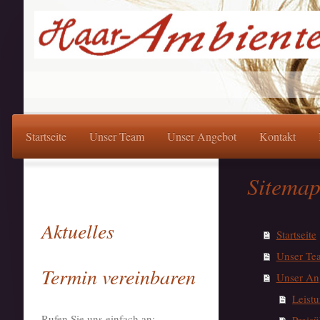
Startseite
Unser Team
Unser Angebot
Kontakt
Sitema
Aktuelles
Startseite
Unser Te
Termin vereinbaren
Unser An
Leist
Rufen Sie uns einfach an: