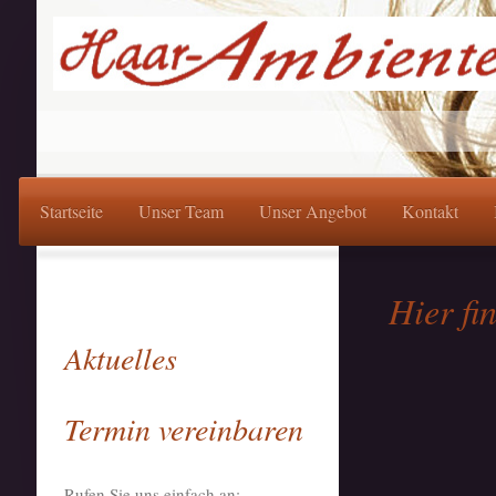
Startseite
Unser Team
Unser Angebot
Kontakt
Hier fi
Aktuelles
Termin vereinbaren
Rufen Sie uns einfach an: