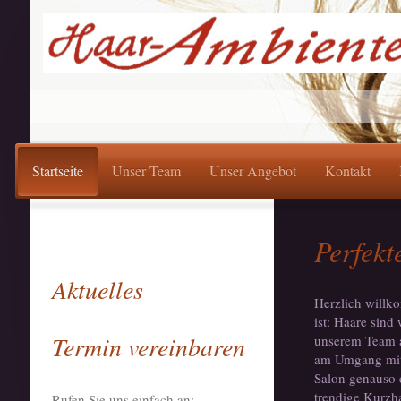
Startseite
Unser Team
Unser Angebot
Kontakt
Perfekt
Aktuelles
Herzlich willk
ist: Haare sind
Termin vereinbaren
unserem Team a
am Umgang mit
Salon genauso 
trendige Kurzha
Rufen Sie uns einfach an: